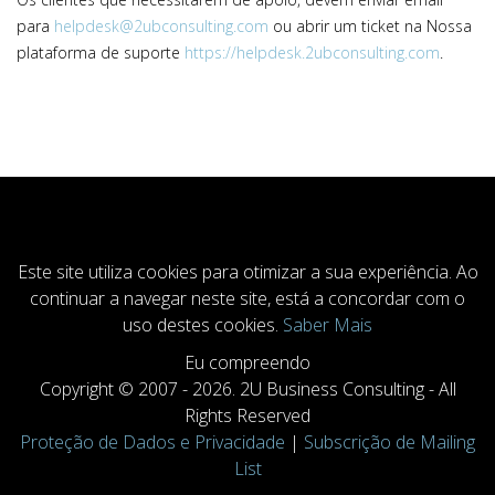
para
helpdesk@2ubconsulting.com
ou abrir um ticket na Nossa
plataforma de suporte
https://helpdesk.2ubconsulting.com
.
COOKIESACCEPT
Este site utiliza cookies para otimizar a sua experiência. Ao
continuar a navegar neste site, está a concordar com o
uso destes cookies.
Saber Mais
Eu compreendo
Copyright © 2007 - 2026. 2U Business Consulting - All
Rights Reserved
Proteção de Dados e Privacidade
|
Subscrição de Mailing
List